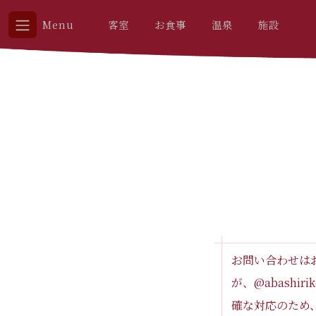
Menu
客室
お食事
温泉
施設
お問い合わせは
が、@abash
確な対応のため