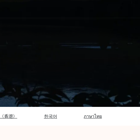
（香港）
한국어
ภาษาไทย