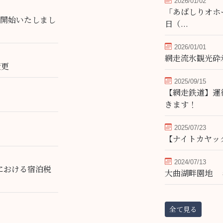
2026/01/02
「あばしりオホー
を開始いたしまし
日（...
2026/01/01
網走流氷観光砕
変更
2025/09/15
【網走鉄道】運
きます！
2025/07/23
【ナイトカヤッ
2024/07/13
」における宿泊税
大曲湖畔園地 
全て見る